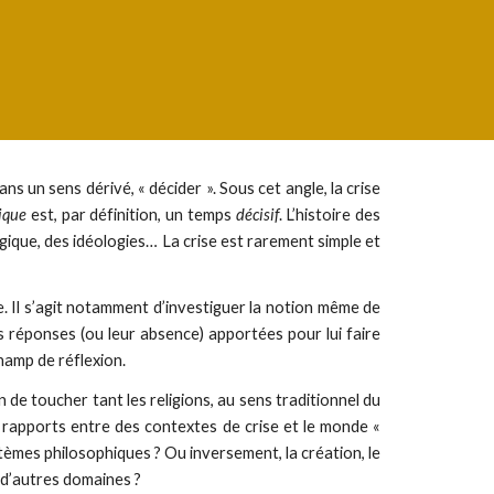
ns un sens dérivé, « décider ». Sous cet angle, la crise
tique
est, par définition, un temps
décisif
. L’histoire des
logique, des idéologies… La crise est rarement simple et
e. Il s’agit notamment d’investiguer la notion même de
es réponses (ou leur absence) apportées pour lui faire
hamp de réflexion.
n de toucher tant les religions, au sens traditionnel du
 rapports entre des contextes de crise et le monde «
ystèmes philosophiques ? Ou inversement, la création, le
 d’autres domaines ?