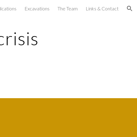
ications
Excavations
The Team
Links & Contact
ion
crisis
 