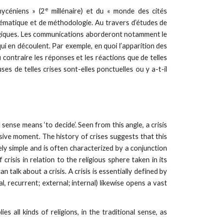
e
ycéniens » (2
millénaire) et du « monde des cités
lématique et de méthodologie. Au travers d’études de
ologiques. Les communications aborderont notamment le
ui en découlent. Par exemple, en quoi l’apparition des
 contraire les réponses et les réactions que de telles
es de telles crises sont-elles ponctuelles ou y a-t-il
ense means ‘to decide’. Seen from this angle, a crisis
isive moment. The history of crises suggests that this
arely simple and is often characterized by a conjunction
risis in relation to the religious sphere taken in its
alk about a crisis. A crisis is essentially defined by
, recurrent; external; internal) likewise opens a vast
es all kinds of religions, in the traditional sense, as