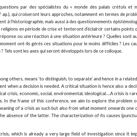
estions par des spécialistes du « monde des palais crétois et m
e
ap.), qui croiseront leurs approches, notamment en termes de prob
lement à l’historiographie, mais aussi à des questionnements épistém
igions en période de crise et tenteront d’éclaircir certains points q
 réponse ou une réaction à une situation antérieure ? Quelles sont au
ment ont-ils gérés ces situations pour le moins difficiles ? Les caus
 ? Tels sont les axes qui seront développés lors de ce colloque.
g others, means ‘to distinguish, to separate’ and hence in a related s
nt when a decision is needed. A critical situation is hence also a dec
ical crisis, economic, social, environmental, ideological….A crisis is r
 In the frame of this conference, we aim to explore the problem of c
meaning of a crisis as such but also from what moment onwards one can t
 absence of the latter. The characterization of its causes (punctual
sis, which is already a very large field of investigation since it impli