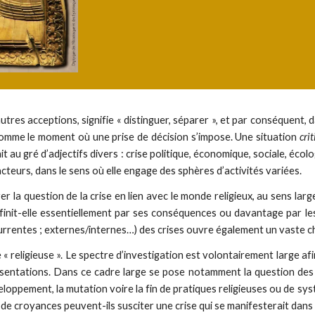
tres acceptions, signifie « distinguer, séparer », et par conséquent, da
omme le moment où une prise de décision s’impose. Une situation
cri
it au gré d’adjectifs divers : crise politique, économique, sociale, éco
cteurs, dans le sens où elle engage des sphères d’activités variées.
r la question de la crise en lien avec le monde religieux, au sens larg
e définit-elle essentiellement par ses conséquences ou davantage par l
currentes ; externes/internes…) des crises ouvre également un vaste c
 « religieuse ». Le spectre d’investigation est volontairement large afi
ésentations. Dans ce cadre large se pose notamment la question des
développement, la mutation voire la fin de pratiques religieuses ou de s
e croyances peuvent-ils susciter une crise qui se manifesterait dans