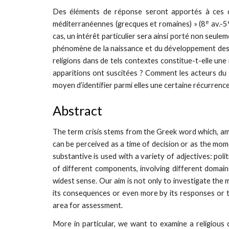
Des éléments de réponse seront apportés à ces qu
e
méditerranéennes (grecques et romaines) » (8
av.-5
cas, un intérêt particulier sera ainsi porté non seu
phénomène de la naissance et du développement des rel
religions dans de tels contextes constitue-t-elle une
apparitions ont suscitées ? Comment les acteurs du mo
moyen d’identifier parmi elles une certaine récurrence
Abstract
The term crisis stems from the Greek word which, amon
can be perceived as a time of decision or as the mome
substantive is used with a variety of adjectives: polit
of different components, involving different domains.
widest sense. Our aim is not only to investigate the 
its consequences or even more by its responses or the
area for assessment.
More in particular, we want to examine a religious cri