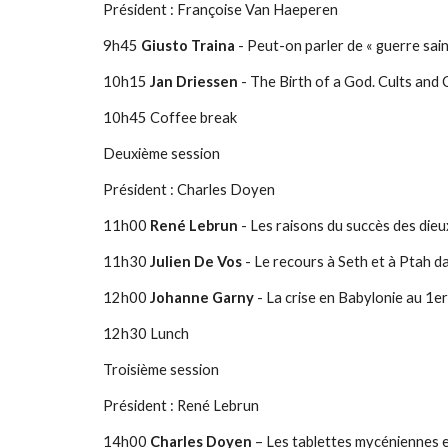
Président : Françoise Van Haeperen
9h45
Giusto Traina
- Peut-on parler de « guerre saint
10h15
Jan Driessen
- The Birth of a God. Cults and 
10h45 Coffee break
Deuxième session
Président : Charles Doyen
11h00
René Lebrun
- Les raisons du succès des dieux
11h30
Julien De Vos
- Le recours à Seth et à Ptah da
12h00
Johanne Garny
- La crise en Babylonie au 1er 
12h30 Lunch
Troisième session
Président : René Lebrun
14h00
Charles Doyen
– Les tablettes mycéniennes et 