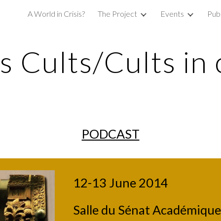
A World in Crisis?
The Project
Events
Publ
ip to main content
Skip to navigat
s Cults/Cults in 
PODCAST
12-13 June 2014
Salle du Sénat Académique